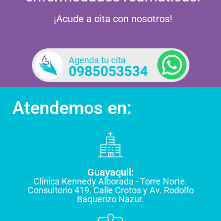
¡Acude a cita con nosotros!
Atendemos en:
Guayaquil:
Clínica Kennedy Alborada - Torre Norte.
Consultorio 419, Calle Crotos y Av. Rodolfo
Baquerizo Nazur.